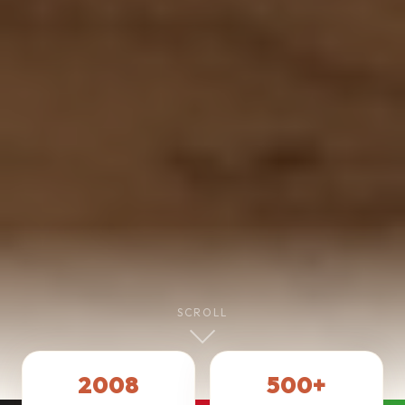
SCROLL
2008
500+