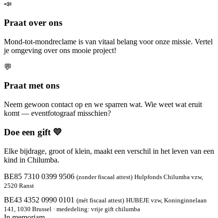
📣
Praat over ons
Mond-tot-mondreclame is van vitaal belang voor onze missie. Vertel
je omgeving over ons mooie project!
💬
Praat met ons
Neem gewoon contact op en we sparren wat. Wie weet wat eruit
komt — eventfotograaf misschien?
Doe een gift 💛
Elke bijdrage, groot of klein, maakt een verschil in het leven van een
kind in Chilumba.
BE85 7310 0399 9506
(zonder fiscaal attest)
Hulpfonds Chilumba vzw,
2520 Ranst
BE43 4352 0990 0101
(mét fiscaal attest)
HUBEJE vzw, Koninginnelaan
141, 1030 Brussel · mededeling: vrije gift chilumba
In memoriam