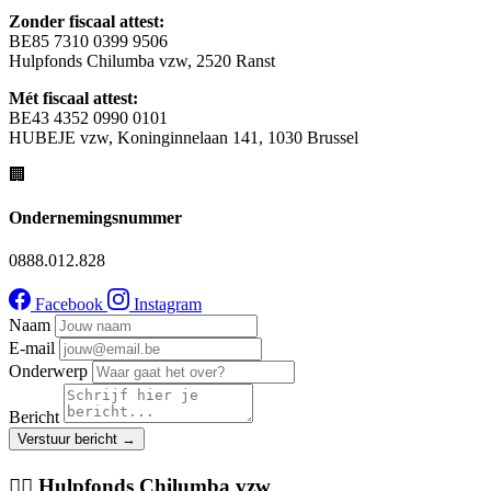
Zonder fiscaal attest:
BE85 7310 0399 9506
Hulpfonds Chilumba vzw, 2520 Ranst
Mét fiscaal attest:
BE43 4352 0990 0101
HUBEJE vzw, Koninginnelaan 141, 1030 Brussel
🏢
Ondernemingsnummer
0888.012.828
Facebook
Instagram
Naam
E-mail
Onderwerp
Bericht
Verstuur bericht →
❤️‍🔥 Hulpfonds Chilumba vzw