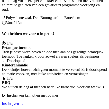
namiddag vol sfeer, spel en lekker eten! Kom samen met vrienden
en familie genieten van een gevarieerd programma voor jong en
oud.
📍
Polyvalente zaal, Den Boomgaard — Broechem
🕐
Vanaf 13u
Wat hebben we voor u in petto?
🏐 14u
Petanque-toernooi
Trek je beste worp boven en doe mee aan ons gezellige petanque-
toernooi. Toegankelijk voor zowel ervaren spelers als beginners.
🎈 Doorlopend
Kinderanimatie
De kleintjes hoeven zich geen moment te vervelen! Er is doorlopend
animatie voorzien, met leuke activiteiten en verrassingen.
🔥 17u
BBQ
We sluiten de dag af met een heerlijke barbecue. Voor elk wat wils.
📝 Inschrijven kan tot en met 30 mei
Inschrijven →