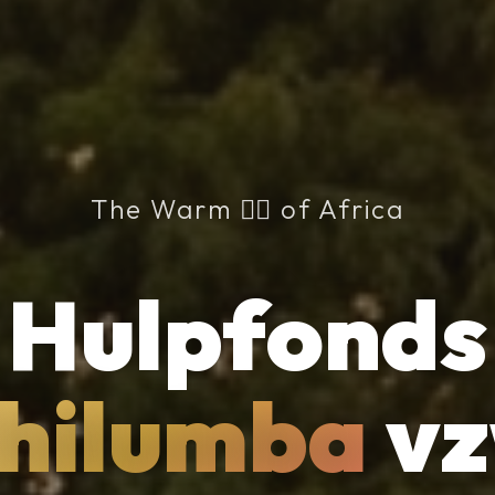
The Warm ❤️‍🔥 of Africa
Hulpfonds
hilumba
v