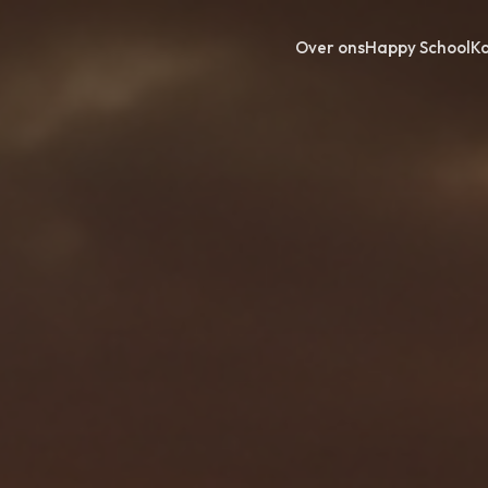
Over ons
Happy School
K