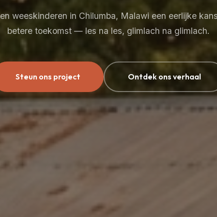
en weeskinderen in Chilumba, Malawi een eerlijke kan
betere toekomst — les na les, glimlach na glimlach.
Steun ons project
Ontdek ons verhaal