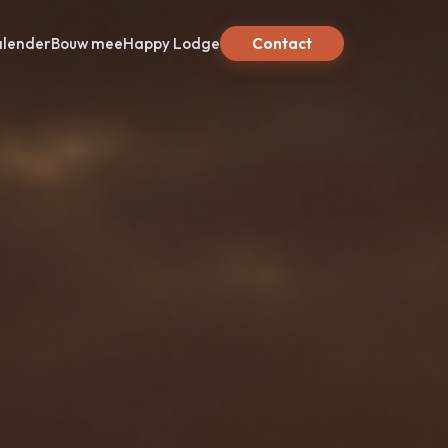
alender
Bouw mee
Happy Lodge
Contact